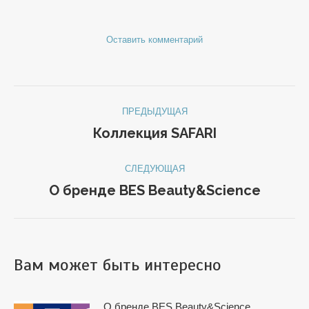
Оставить комментарий
Навигация
ПРЕДЫДУЩАЯ
по
Коллекция SAFARI
Предыдущая
запись:
записям
СЛЕДУЮЩАЯ
О бренде BES Beauty&Science
Следующая
запись:
Вам может быть интересно
О бренде BES Beauty&Science