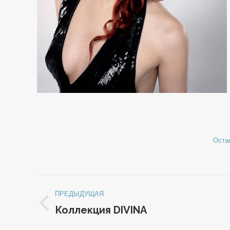
Оста
Навигация
ПРЕДЫДУЩАЯ
по
Коллекция DIVINA
Предыдущая
запись: