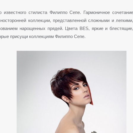
ю известного стилиста Филиппо Сепе. Гармоничное сочетани
зносторонней коллекции, представленной сложными и легкими
зованием нарощенных прядей. Цвета BES, яркие и блестящие
торые присущи коллекциям Филиппо Сепе.