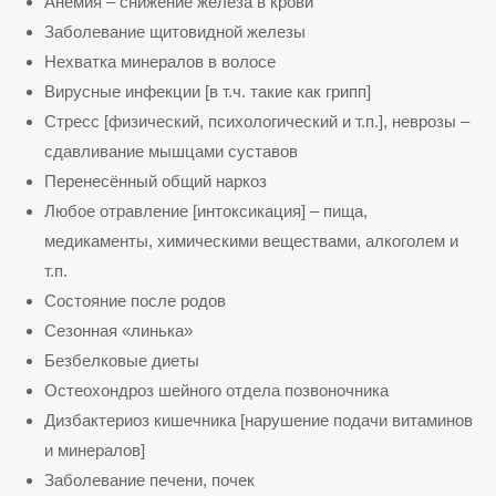
Анемия – снижение железа в крови
Заболевание щитовидной железы
Нехватка минералов в волосе
Вирусные инфекции [в т.ч. такие как грипп]
Стресс [физический, психологический и т.п.], неврозы –
сдавливание мышцами суставов
Перенесённый общий наркоз
Любое отравление [интоксикация] – пища,
медикаменты, химическими веществами, алкоголем и
т.п.
Состояние после родов
Сезонная «линька»
Безбелковые диеты
Остеохондроз шейного отдела позвоночника
Дизбактериоз кишечника [нарушение подачи витаминов
и минералов]
Заболевание печени, почек