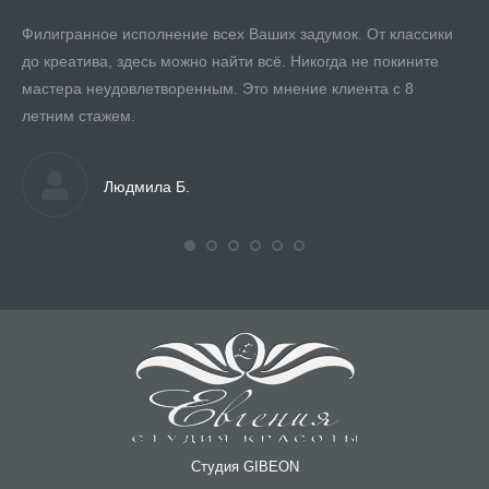
Филигранное исполнение всех Ваших задумок. От классики
До
до креатива, здесь можно найти всё. Никогда не покините
Ск
жки
мастера неудовлетворенным. Это мнение клиента с 8
гл
м к
летним стажем.
я
Людмила Б.
а,
еще
Студия GIBEON