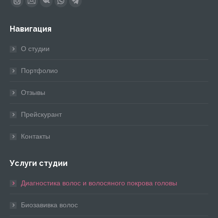
Instagram
Почта
Вконтакте
Whatsapp
Telegram
page
page
page
page
page
Навигация
opens
opens
opens
opens
opens
in
in
in
in
in
О студии
new
new
new
new
new
window
window
window
window
window
Портфолио
Отзывы
Прейскурант
Контакты
Услуги студии
Диагностика волос и волосяного покрова головы
Биозавивка волос