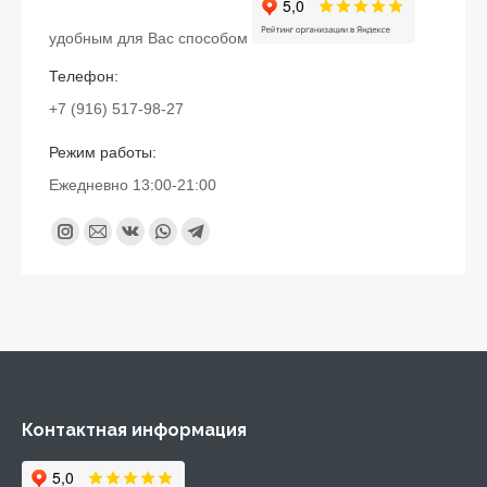
удобным для Вас способом
Телефон:
+7 (916) 517-98-27
Режим работы:
Ежедневно 13:00-21:00
Найдите нас:
Instagram
Почта
Вконтакте
Whatsapp
Telegram
page
page
page
page
page
opens
opens
opens
opens
opens
in
in
in
in
in
new
new
new
new
new
window
window
window
window
window
Контактная информация