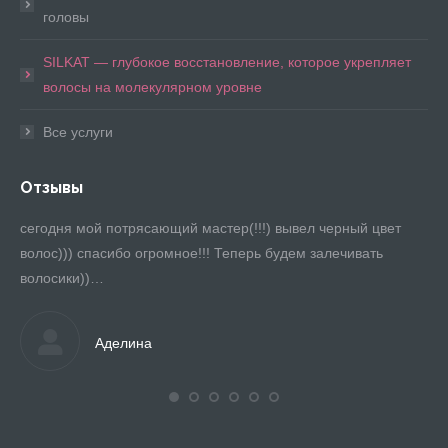
головы
SILKAT — глубокое восстановление, которое укрепляет
волосы на молекулярном уровне
Все услуги
Отзывы
сегодня мой потрясающий мастер(!!!) вывел черный цвет
Ев
волос))) спасибо огромное!!! Теперь будем залечивать
по
волосики))…
Во
ьно
Аделина
бы