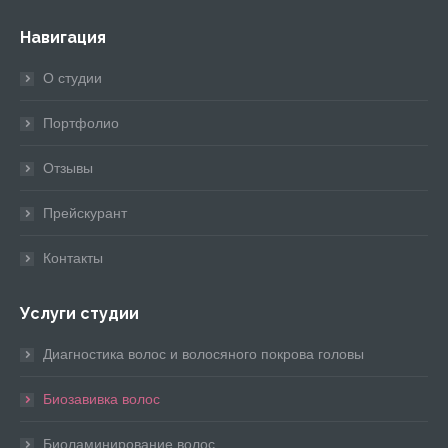
page
page
page
page
page
Навигация
opens
opens
opens
opens
opens
in
in
in
in
in
О студии
new
new
new
new
new
window
window
window
window
window
Портфолио
Отзывы
Прейскурант
Контакты
Услуги студии
Диагностика волос и волосяного покрова головы
Биозавивка волос
Биоламинирование волос