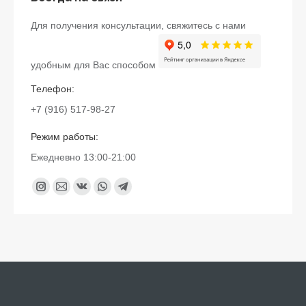
Для получения консультации, свяжитесь с нами
удобным для Вас способом
Телефон:
+7 (916) 517-98-27
Режим работы:
Ежедневно 13:00-21:00
Найдите нас:
Instagram
Почта
Вконтакте
Whatsapp
Telegram
page
page
page
page
page
opens
opens
opens
opens
opens
in
in
in
in
in
new
new
new
new
new
window
window
window
window
window