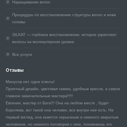
Наращивание волос
Процедуры по восстановлению структуры волос и кожи
головы
SILKAT — глубокое восстановление, которое укрепляет
волосы на молекулярном уровне
Все услуги
Отзывы
Минусов нет, одни плюсы!
Ев
Приятный дизайн, цветовая гамма, удобные кресла, а самое
зн
жки
главное замечательные мастера!!!!!
на
м к
Евгения, мастер от Бога!!! Она на любом месте , будет
лю
я
Королева, вот такой она человек, все внутри нее есть. На
уд
первый взгляд, она кажется серьезным и немного закрытым
пе
человеком, но немного поговорив с нею, понимаешь это
на