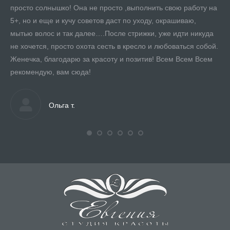
просто солнышко! Она не просто ,выполнить свою работу на
и 
а,
5+, но и еще и кучу советов даст по уходу, окрашиваю,
мо
мытью волос и так далее….После стрижки, уже идти никуда
хо
еще
не хочется, просто охота сесть в кресло и любоваться собой.
от
Женечка, благодарю за красоту и позитив! Всем Всем Всем
Уж
рекомендую, вам сюда!
за
ни
по
Ольга т.
пр
ко