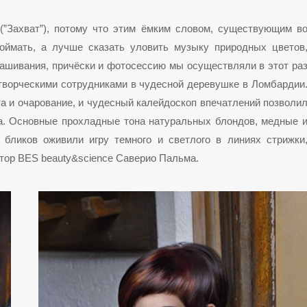
 (”Захват”), потому что этим ёмким словом, существующим в
поймать, а лучше сказать уловить музыку природных цветов
ашивания, причёски и фотосессию мы осуществляли в этот ра
творческими сотрудниками в чудесной деревушке в Ломбардии
та и очарование, и чудесный калейдоскоп впечатлений позволи
та. Основные прохладные тона натуральных блондов, медные 
 бликов оживили игру темного и светлого в линиях стрижки
тор BES beauty&science Саверио Пальма.