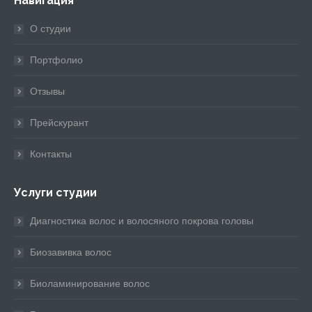
Навигация
opens
opens
opens
opens
opens
in
in
in
in
in
О студии
new
new
new
new
new
window
window
window
window
window
Портфолио
Отзывы
Прейскурант
Контакты
Услуги студии
Диагностика волос и волосяного покрова головы
Биозавивка волос
Биоламинирование волос