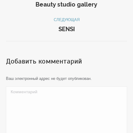
по
Beauty studio gallery
Предыдущий
альбом:
альбомам
СЛЕДУЮЩАЯ
SENSI
Следующий
альбом:
Добавить комментарий
Ваш электронный адрес не будет опубликован.
Комментарий