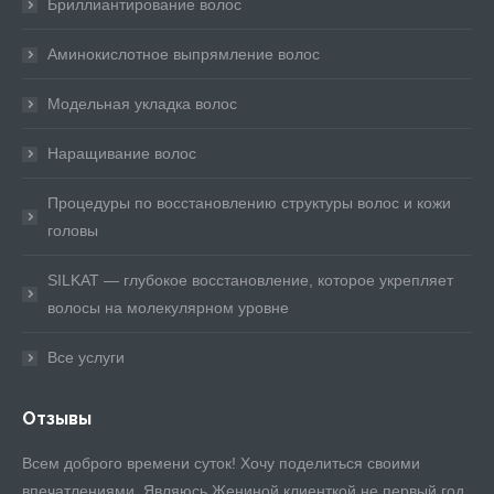
Бриллиантирование волос
Аминокислотное выпрямление волос
Модельная укладка волос
Наращивание волос
Процедуры по восстановлению структуры волос и кожи
головы
SILKAT — глубокое восстановление, которое укрепляет
волосы на молекулярном уровне
Все услуги
Отзывы
Всем доброго времени суток! Хочу поделиться своими
Хо
еру
впечатлениями. Являюсь Жениной клиенткой не первый год,
вы