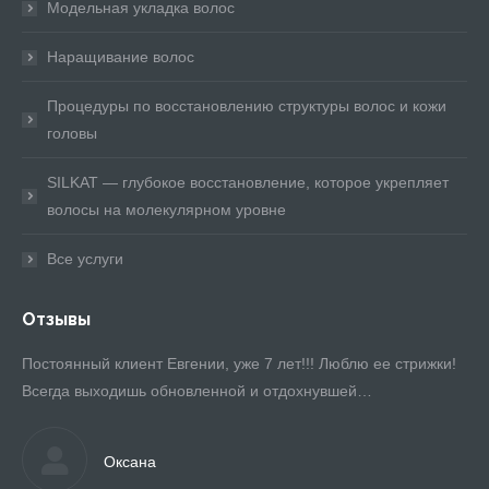
Модельная укладка волос
Наращивание волос
Процедуры по восстановлению структуры волос и кожи
головы
SILKAT — глубокое восстановление, которое укрепляет
волосы на молекулярном уровне
Все услуги
Отзывы
не
Постоянный клиент Евгении, уже 7 лет!!! Люблю ее стрижки!
Ев
Всегда выходишь обновленной и отдохнувшей…
по
я
пр
Оксана
ри