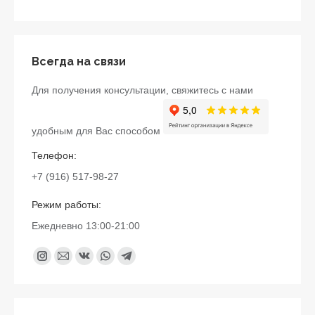
Всегда на связи
Для получения консультации, свяжитесь с нами
удобным для Вас способом
Телефон:
+7 (916) 517-98-27
Режим работы:
Ежедневно 13:00-21:00
Найдите нас:
Instagram
Почта
Вконтакте
Whatsapp
Telegram
page
page
page
page
page
opens
opens
opens
opens
opens