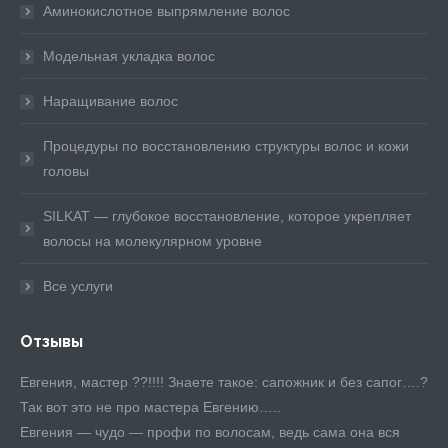
Аминокислотное выпрямление волос
Модельная укладка волос
Наращивание волос
Процедуры по восстановлению структуры волос и кожи
головы
SILKAT — глубокое восстановление, которое укрепляет
волосы на молекулярном уровне
Все услуги
Отзывы
раз
Евгения, мастер ??!!!! Знаете такое: сапожник и без сапог….?
Чт
сно
Так вот это не про мастера Евгению…..
Мн
ой
Евгения — чудо — профи по волосам, ведь сама она вся
чт