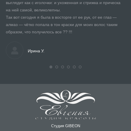
се
выглядит как с иголочки: и ухоженная и стрижка и прическа
ре
на ней самой, великолепны.
до
,
Так вот сегодня я была в восторге от ее рук, от ее глаз —
К 
алмаз — чётко попала в тон краски для моих волос таким
Ев
образом, что получилось все ?? !!!
тщ
ов
Тщ
Ирина У.
вол
к я
Ва
Пр
 и
во
от
мо
А 
Бл
Студия GIBEON