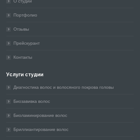
О студии
new
new
new
new
new
window
window
window
window
window
Портфолио
Отзывы
Прейскурант
Контакты
Услуги студии
Диагностика волос и волосяного покрова головы
Биозавивка волос
Биоламинирование волос
Бриллиантирование волос