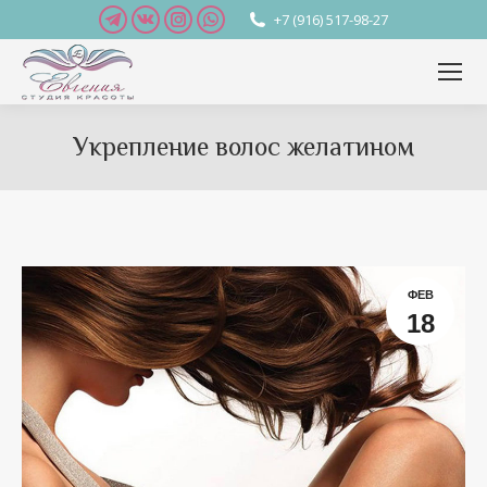
Telegram
Вконтакте
Instagram
Whatsapp
+7 (916) 517-98-27
page
page
page
page
opens
opens
opens
opens
in
in
in
in
new
new
new
new
Укрепление волос желатином
window
window
window
window
Вы здесь:
ФЕВ
18