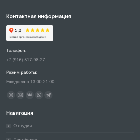
Контактная информация
Телефон:
+7 (916) 517-98-27
Режим работы:
Ежедневно 13:00-21:00
Найдите нас:
Instagram
Почта
Вконтакте
Whatsapp
Telegram
page
page
page
page
page
Навигация
opens
opens
opens
opens
opens
in
in
in
in
in
О студии
new
new
new
new
new
window
window
window
window
window
Портфолио