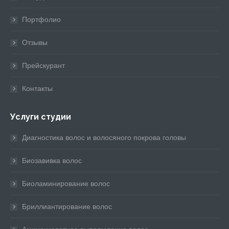
new
new
new
new
new
window
window
window
window
window
Портфолио
Отзывы
Прейскурант
Контакты
Услуги студии
Диагностика волос и волосяного покрова головы
Биозавивка волос
Биоламинирование волос
Бриллиантирование волос