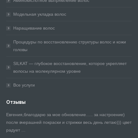
Аминокислотное выпрямление волос
Модельная укладка волос
Наращивание волос
Процедуры по восстановлению структуры волос и кожи
головы
SILKAT — глубокое восстановление, которое укрепляет
волосы на молекулярном уровне
Все услуги
Отзывы
Евгения,благодарю за мое обновление….. за настроение)
Та
ра.
после вчерашней покраски и стрижки весь день летаю))) цвет
на
радует …
хи
по