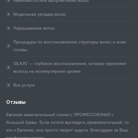
Аминокислотное выпрямление волос
Модельная укладка волос
Наращивание волос
Процедуры по восстановлению структуры волос и кожи
головы
SILKAT — глубокое восстановление, которое укрепляет
волосы на молекулярном уровне
Все услуги
Отзывы
Евгения замечательный стилист, ПРОФЕССИОНАЛ с
Эт
большой буквы. Если хотите выглядеть привлекательной, то
эк
это к Евгении, она просто творит чудеса. Благодарю за Ваш
те
профессионализм.
бы