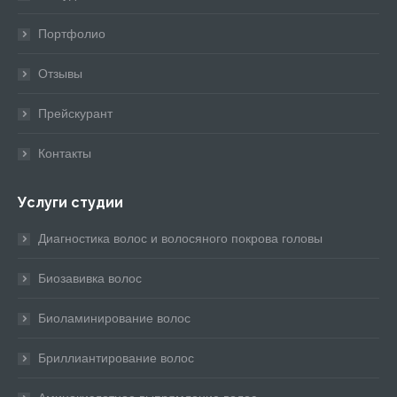
new
new
new
new
new
window
window
window
window
window
Портфолио
Отзывы
Прейскурант
Контакты
Услуги студии
Диагностика волос и волосяного покрова головы
Биозавивка волос
Биоламинирование волос
Бриллиантирование волос