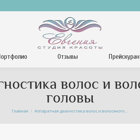
Портфолио
Отзывы
Прейскуран
гностика волос и вол
головы
Вы здесь:
Главная
Аппаратная диагностика волос и волосяного…