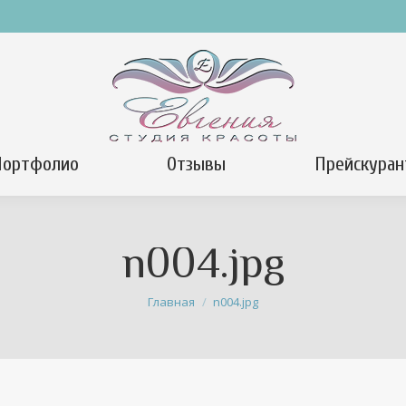
Портфолио
Отзывы
Прейскуран
n004.jpg
Вы здесь:
Главная
n004.jpg