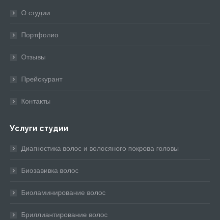
in
in
in
in
in
О студии
new
new
new
new
new
window
window
window
window
window
Портфолио
Отзывы
Прейскурант
Контакты
Услуги студии
Диагностика волос и волосяного покрова головы
Биозавивка волос
Биоламинирование волос
Бриллиантирование волос