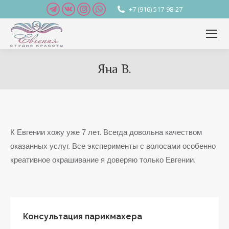
Telegram
Вконтакте
Instagram
Whatsapp
+7 (916) 517-98-27
page
page
page
page
opens
opens
opens
opens
in
in
in
in
new
new
new
new
Яна В.
window
window
window
window
Вы здесь:
К Евгении хожу уже 7 лет. Всегда довольна качеством
оказанных услуг. Все эксперименты с волосами особенно
креативное окрашивание я доверяю только Евгении.
Консультация парикмахера