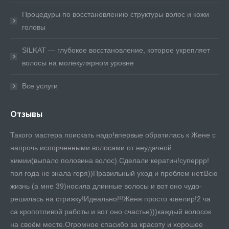
Процедуры по восстановлению структуры волос и кожи
головы
SILKAT — глубокое восстановление, которое укрепляет
волосы на молекулярном уровне
Все услуги
Отзывы
Такого мастера поискать надо!впервые обратилась к Жене с
шл
од,
напрочь испорченными волосами от неудачной
Ев
химии(выпало половина волос).Сделали кератин!суперрр!
До
пол года не знала горя))Правильный уход и проблем нет.Всю
жизнь (а мне 39)носила длинные волосы и вот оно чудо-
решилась на стрижку!Идеально!!!Женя просто ювелир!2 ча
са кропотливой работы и вот оно счастье)))каждый волосок
на своём месте.Огромное спасибо за красоту и хорошее