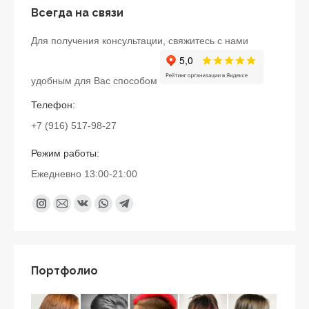
Всегда на связи
Для получения консультации, свяжитесь с нами
удобным для Вас способом
Телефон:
+7 (916) 517-98-27
Режим работы:
Ежедневно 13:00-21:00
Найдите нас:
Instagram
Почта
Вконтакте
Whatsapp
Telegram
page
page
page
page
page
opens
opens
opens
opens
opens
in
in
in
in
in
Портфолио
new
new
new
new
new
window
window
window
window
window