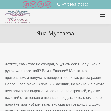
Telegram
Вконтакте
Instagram
Whatsapp
+7 (916) 517-98-27
page
page
page
page
opens
opens
opens
opens
in
in
in
in
new
new
new
new
Яна Мустаева
window
window
window
window
Вы здесь:
Хотите, сами того не ожидая, ощутить себя Золушкой в
руках Феи-крестной? Вам к Евгении!! Мечтать о
прекрасном, а получать невероятное, и так раз за разом!
Волосы вернулись к жизни и засияли, на улице и в лифте
несколько раз выражали восхищение стрижкой, и даже
далекий от оттенков и нюансов представитель сильного
пола (не мой :-Ъ) мечтательно сказал товарищу рядом:
«Как же мне нравится цвет ее волос..»!!! Моя давно