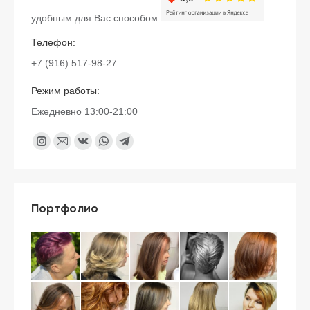
удобным для Вас способом
Телефон:
+7 (916) 517-98-27
Режим работы:
Ежедневно 13:00-21:00
Найдите нас:
Instagram
Почта
Вконтакте
Whatsapp
Telegram
page
page
page
page
page
opens
opens
opens
opens
opens
in
in
in
in
in
Портфолио
new
new
new
new
new
window
window
window
window
window