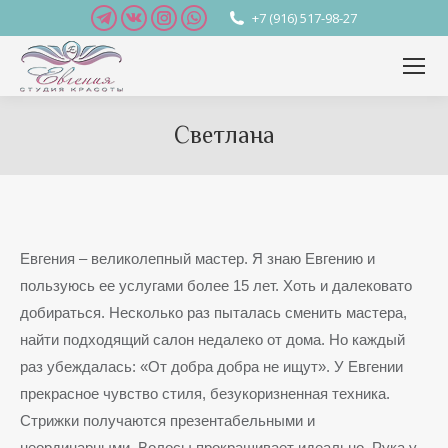
Telegram
Вконтакте
Instagram
Whatsapp
+7 (916) 517-98-27
page
page
page
page
opens
opens
opens
opens
in
in
in
in
new
new
new
new
Светлана
window
window
window
window
Вы здесь:
Евгения – великолепный мастер. Я знаю Евгению и
пользуюсь ее услугами более 15 лет. Хоть и далековато
добираться. Несколько раз пыталась сменить мастера,
найти подходящий салон недалеко от дома. Но каждый
раз убеждалась: «От добра добра не ищут». У Евгении
прекрасное чувство стиля, безукоризненная техника.
Стрижки получаются презентабельными и
неординарными. Волосы прокрашивает идеально. Рука у