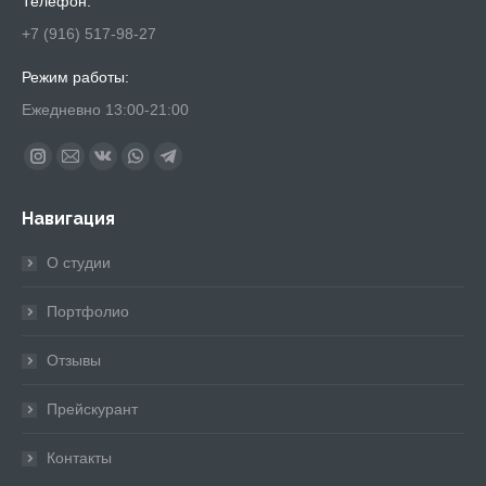
Телефон:
+7 (916) 517-98-27
Режим работы:
Ежедневно 13:00-21:00
Найдите нас:
Instagram
Почта
Вконтакте
Whatsapp
Telegram
page
page
page
page
page
Навигация
opens
opens
opens
opens
opens
in
in
in
in
in
О студии
new
new
new
new
new
window
window
window
window
window
Портфолио
Отзывы
Прейскурант
Контакты