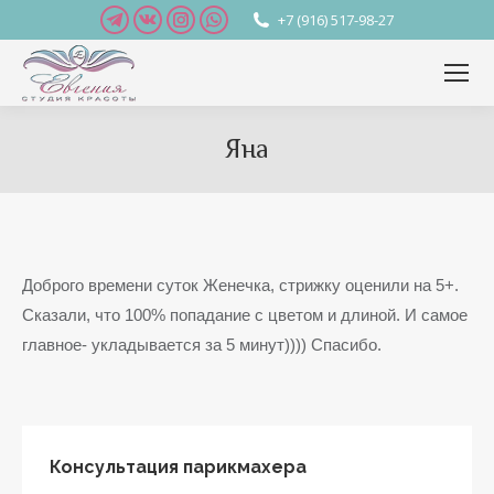
Telegram
Вконтакте
Instagram
Whatsapp
+7 (916) 517-98-27
page
page
page
page
opens
opens
opens
opens
in
in
in
in
new
new
new
new
Яна
window
window
window
window
Вы здесь:
Доброго времени суток Женечка, стрижку оценили на 5+.
Сказали, что 100% попадание с цветом и длиной. И самое
главное- укладывается за 5 минут)))) Спасибо.
Консультация парикмахера