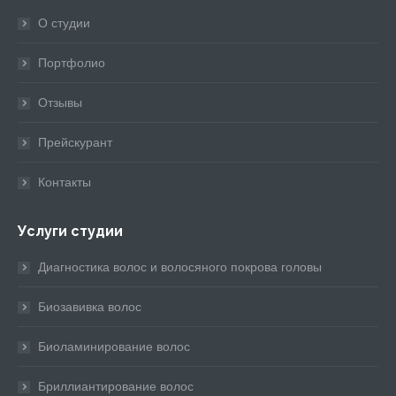
in
in
in
in
in
О студии
new
new
new
new
new
window
window
window
window
window
Портфолио
Отзывы
Прейскурант
Контакты
Услуги студии
Диагностика волос и волосяного покрова головы
Биозавивка волос
Биоламинирование волос
Бриллиантирование волос