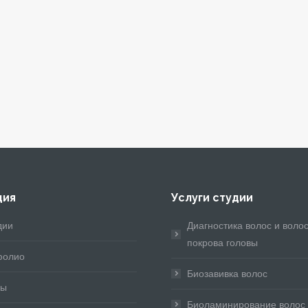
ция
Услуги студии
е:
дии
Евгения замечательный мастер,
Диагностика волос и воло
Почему я решила обра
это не
привела меня в порядок после
покрова головы
Евгении ?
фолио
экспериментов с самостоятельным
Все очень просто, во
Биозавивка волос
сам,
мелированием! Восстановила…
знала, что она поможе
вы
правильным выбором 
Биоламинирование волос