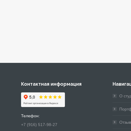
Контактная информация
Навига
Евгения, мастер ??!!!! Знаете тако
О сту
сапожник и без сапог….? Так вот 
Порт
про мастера Евгению…..
Телефон:
Евгения — чудо — профи по воло
Отзы
+7 (916) 517-98-27
ведь сама она вся выглядит как с