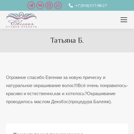
Telegram
Вконтакте
Instagram
Whatsapp
+7 (916) 517-98-27
page
page
page
page
opens
opens
opens
opens
in
in
in
in
new
new
new
new
Татьяна Б.
window
window
window
window
Вы здесь:
Огромное спасибо Евгении за новую прическу и
натуральное окрашивание волос!!!Всё очень понравилось-
красиво и естественно,как и хотелось?Окрашивание
проводилось маслом Декобэс(процедура Балеяж).