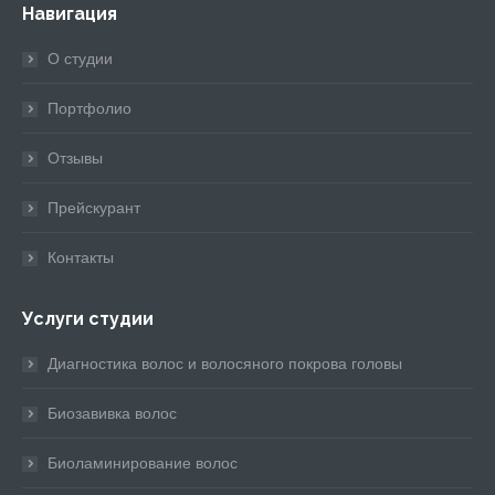
Навигация
opens
opens
opens
opens
opens
in
in
in
in
in
О студии
new
new
new
new
new
window
window
window
window
window
Портфолио
Отзывы
Прейскурант
Контакты
Услуги студии
Диагностика волос и волосяного покрова головы
Биозавивка волос
Биоламинирование волос