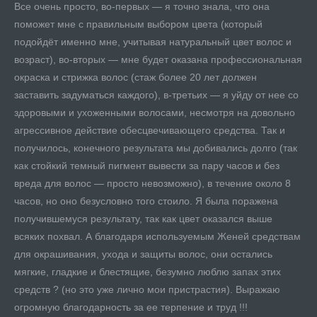
Все очень просто, во-первых — я точно знала, что она
до
я
поможет мне с правильным выбором цвета (который
и 
подойдёт именно мне, учитывая натуральный цвет волос и
ши
ри
возраст), во-вторых — мне будет оказана профессиональная
ук
окраска и стрижка волос (стаж более 20 лет должен
и 
чу,
заставить задуматься каждого), в-третьих — я уйду от нее со
за
что
здоровыми и ухоженными волосами, несмотря на довольно
Ре
агрессивное действие обесцвечивающего средства. Так и
получилось, конечного результата мы добивались долго (так
.
как стойкий темный пигмент вывести за пару часов и без
вреда для волос — просто невозможно), в течение около 8
му
часов, но оно безусловно того стоило. Я была поражена
получившемуся результату, так как цвет оказался выше
всяких похвал. А благодаря используемым Женей средствам
и,
для окрашивания, ухода и защиты волос, они остались
мягкие, гладкие и блестящие, безумно люблю запах этих
средств ? (но это уже лично мои пристрастия). Выражаю
огромную благодарность за ее терпение и труд !!!