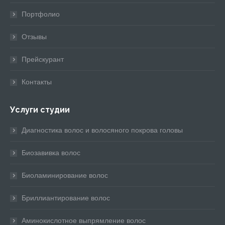
new
new
new
new
new
window
window
window
window
window
Портфолио
Отзывы
Прейскурант
Контакты
Услуги студии
Диагностика волос и волосяного покрова головы
Биозавивка волос
Биоламинирование волос
Бриллиантирование волос
Аминокислотное выпрямление волос