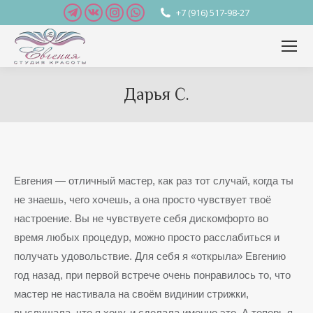
Telegram
Вконтакте
Instagram
Whatsapp
+7 (916) 517-98-27
page
page
page
page
opens
opens
opens
opens
in
in
in
in
new
new
new
new
Дарья С.
window
window
window
window
Вы здесь:
Евгения — отличный мастер, как раз тот случай, когда ты
не знаешь, чего хочешь, а она просто чувствует твоё
настроение. Вы не чувствуете себя дискомфорто во
время любых процедур, можно просто расслабиться и
получать удовольствие. Для себя я «открыла» Евгению
год назад, при первой встрече очень понравилось то, что
мастер не настивала на своём видинии стрижки,
выслушала, что я хочу, и сделала именно это. А теперь я