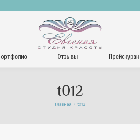
Портфолио
Отзывы
Прейскуран
t012
Вы здесь:
Главная
t012