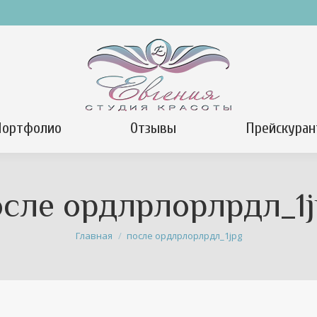
Портфолио
Отзывы
Прейскуран
осле ордлрлорлрдл_1j
Вы здесь:
Главная
после ордлрлорлрдл_1jpg